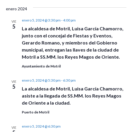
Event
enero 2024
enero 5, 2024 @ 3:30 pm
-
4:00 pm
VIE
5
La alcaldesa de Motril, Luisa García Chamorro,
junto con el concejal de Fiestas y Eventos,
Gerardo Romano, y miembros del Gobierno
municipal, entregan las llaves de la ciudad de
Motril a SS.MM. los Reyes Magos de Oriente.
Ayuntamiento de Motril
enero 5, 2024 @ 5:30 pm
-
6:30 pm
VIE
5
La alcaldesa de Motril, Luisa García Chamorro,
asiste a la llegada de SS.MM. los Reyes Magos
de Oriente a la ciudad.
Puerto de Motril
enero 5, 2024 @ 6:30 pm
VIE