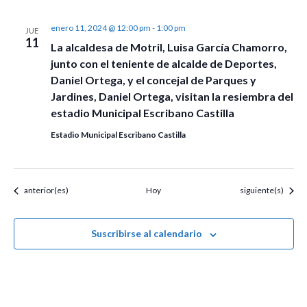
enero 11, 2024 @ 12:00 pm
-
1:00 pm
JUE
11
La alcaldesa de Motril, Luisa García Chamorro,
junto con el teniente de alcalde de Deportes,
Daniel Ortega, y el concejal de Parques y
Jardines, Daniel Ortega, visitan la resiembra del
estadio Municipal Escribano Castilla
Estadio Municipal Escribano Castilla
Eventos
Eventos
anterior(es)
Hoy
siguiente(s)
Suscribirse al calendario