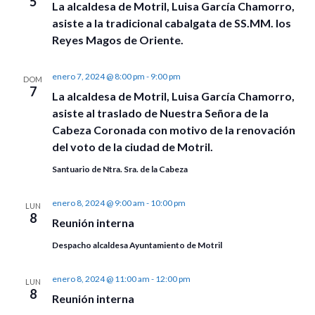
5
La alcaldesa de Motril, Luisa García Chamorro,
asiste a la tradicional cabalgata de SS.MM. los
Reyes Magos de Oriente.
enero 7, 2024 @ 8:00 pm
-
9:00 pm
DOM
7
La alcaldesa de Motril, Luisa García Chamorro,
asiste al traslado de Nuestra Señora de la
Cabeza Coronada con motivo de la renovación
del voto de la ciudad de Motril.
Santuario de Ntra. Sra. de la Cabeza
enero 8, 2024 @ 9:00 am
-
10:00 pm
LUN
8
Reunión interna
Despacho alcaldesa Ayuntamiento de Motril
enero 8, 2024 @ 11:00 am
-
12:00 pm
LUN
8
Reunión interna