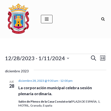
Saltar
al
contenido
Naveg
Na
12/28/2023
 - 
1/11/2024
Buscar
Lista
de
Selecciona
de
la
diciembre 2023
vis
búsqu
fecha.
de
diciembre 28, 2023 @ 9:30 am
-
12:00 pm
JUE
y
28
Ev
La corporación municipal celebra sesión
vistas
plenaria ordinaria.
de
Salón de Plenos de la Casa Consistorial
PLAZA DE ESPAÑA, 1,
MOTRIL, Granada, España