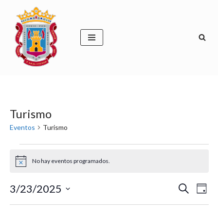
Saltar
al
contenido
Turismo
Eventos
Turismo
No hay eventos programados.
Aviso
Naveg
Na
3/23/2025
Buscar
Día
de
Selecciona
de
la
vis