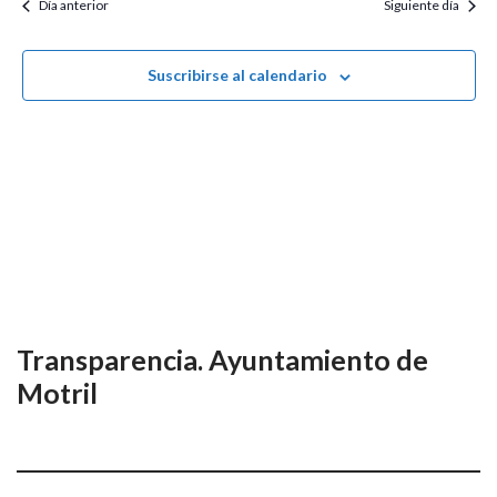
búsqu
Día anterior
Siguiente día
fecha.
de
y
Ev
Suscribirse al calendario
vistas
de
Event
Transparencia. Ayuntamiento de
Motril