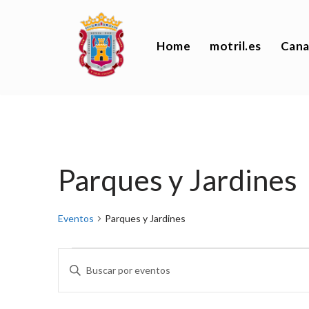
Saltar
Home
motril.es
Cana
al
contenido
Parques y Jardines
Eventos
Parques y Jardines
Navegación
Introduce
la
palabra