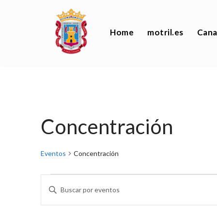
Saltar
Home
motril.es
Cana
al
contenido
Concentración
Eventos
Concentración
Navegación
Introduce
la
palabra