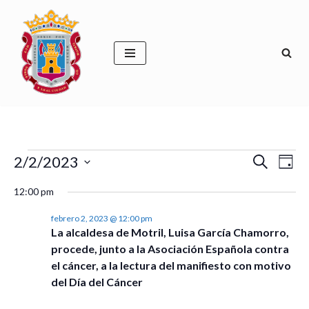
Saltar
al
contenido
Naveg
Na
2/2/2023
Buscar
Día
de
Selecciona
de
12:00 pm
la
vis
búsqu
fecha.
febrero 2, 2023 @ 12:00 pm
de
La alcaldesa de Motril, Luisa García Chamorro,
y
Ev
procede, junto a la Asociación Española contra
vistas
el cáncer, a la lectura del manifiesto con motivo
del Día del Cáncer
de