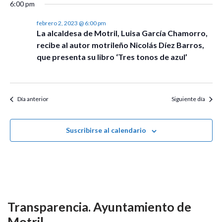
Event
6:00 pm
febrero 2, 2023 @ 6:00 pm
La alcaldesa de Motril, Luisa García Chamorro,
recibe al autor motrileño Nicolás Díez Barros,
que presenta su libro ‘Tres tonos de azul’
Día anterior
Siguiente día
Suscribirse al calendario
Transparencia. Ayuntamiento de
Motril