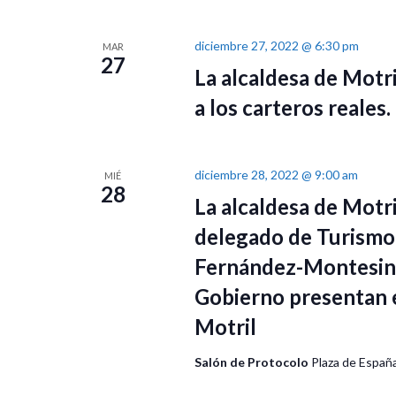
la
y
palabra
diciembre 27, 2022 @ 6:30 pm
MAR
clave.
27
La alcaldesa de Motri
vistas
a los carteros reales.
de
diciembre 28, 2022 @ 9:00 am
MIÉ
28
Eventos
La alcaldesa de Motri
delegado de Turismo
Fernández-Montesino
Gobierno presentan el
Motril
Salón de Protocolo
Plaza de España