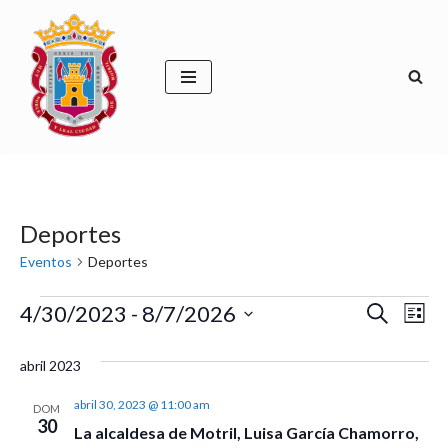
Saltar
al
contenido
Deportes
Eventos
Deportes
Naveg
Na
4/30/2023
 - 
8/7/2026
Buscar
Lista
de
Selecciona
de
la
abril 2023
vis
búsqu
fecha.
de
abril 30, 2023 @ 11:00 am
DOM
y
30
Ev
La alcaldesa de Motril, Luisa García Chamorro,