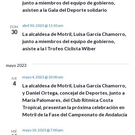
vistas
junto a miembros del equipo de gobierno,
asisten a la Gala del Deporte solidario
de
Event
abril 30, 2023 @ 11:30 am
DOM
30
La alcaldesa de Motril, Luisa García Chamorro,
junto a miembros del equipo de gobierno,
asiste a la I Trofeo Ciclista Wiber
mayo 2023
mayo 4, 2023 @ 10:00 am
JUE
4
La alcaldesa de Motril, Luisa García Chamorro,
y Daniel Ortega, concejal de Deportes, junto a
María Palomares, del Club Rítmica Costa
Tropical, presentan la próxima celebración en
Motril de la Fase del Campeonato de Andalucía
mayo 10, 2023 @ 7:00 pm
MIÉ