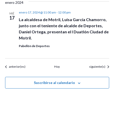
enero 2024
enero 17, 2024 @ 11:00 am
-
12:00 pm
MIÉ
17
La alcaldesa de Motril, Luisa García Chamorro,
junto con el teniente de alcalde de Deportes,
Daniel Ortega, presentan el I Duatlón Ciudad de
Motril.
Pabellón de Deportes
Eventos
Eventos
anterior(es)
Hoy
siguiente(s)
Suscribirse al calendario